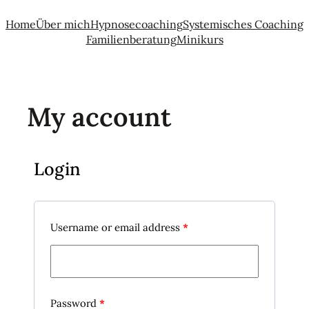
Direkt
Home
Über mich
Hypnosecoaching
Systemisches Coaching
zum
Familienberatung
Minikurs
Inhalt
wechseln
My account
Login
Username or email address
*
Password
*